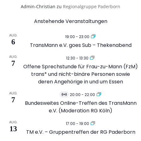
Admin-Christian
zu
Regionalgruppe Paderborn
Anstehende Veranstaltungen
AUG.
19:00
-
23:00
6
TransMann e.V. goes Sub – Thekenabend
AUG.
12:30
-
13:30
7
Offene Sprechstunde für Frau-zu-Mann (FzM)
trans* und nicht-binäre Personen sowie
deren Angehörige in und um Essen
AUG.
20:00
-
22:00
Virtuell
7
Veranstaltung
Bundesweites Online-Treffen des TransMann
e.V. (Moderation RG Köln)
AUG.
17:00
-
19:00
13
TM e.V. – Gruppentreffen der RG Paderborn