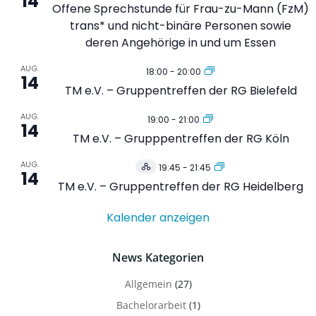
14
Offene Sprechstunde für Frau-zu-Mann (FzM)
trans* und nicht-binäre Personen sowie
deren Angehörige in und um Essen
AUG.
18:00
-
20:00
14
TM e.V. – Gruppentreffen der RG Bielefeld
AUG.
19:00
-
21:00
14
TM e.V. – Grupppentreffen der RG Köln
AUG.
19:45
-
21:45
Hybrid
14
Veranstaltung
TM e.V. – Gruppentreffen der RG Heidelberg
Kalender anzeigen
News Kategorien
Allgemein
(27)
Bachelorarbeit
(1)