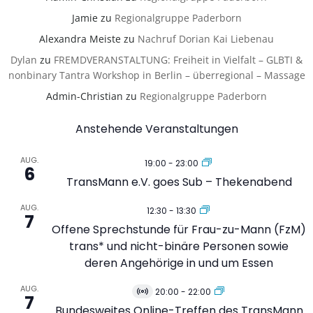
Jamie
zu
Regionalgruppe Paderborn
Alexandra Meiste
zu
Nachruf Dorian Kai Liebenau
Dylan
zu
FREMDVERANSTALTUNG: Freiheit in Vielfalt – GLBTI &
nonbinary Tantra Workshop in Berlin – überregional – Massage
Admin-Christian
zu
Regionalgruppe Paderborn
Anstehende Veranstaltungen
AUG.
19:00
-
23:00
6
TransMann e.V. goes Sub – Thekenabend
AUG.
12:30
-
13:30
7
Offene Sprechstunde für Frau-zu-Mann (FzM)
trans* und nicht-binäre Personen sowie
deren Angehörige in und um Essen
AUG.
20:00
-
22:00
Virtuell
7
Veranstaltung
Bundesweites Online-Treffen des TransMann