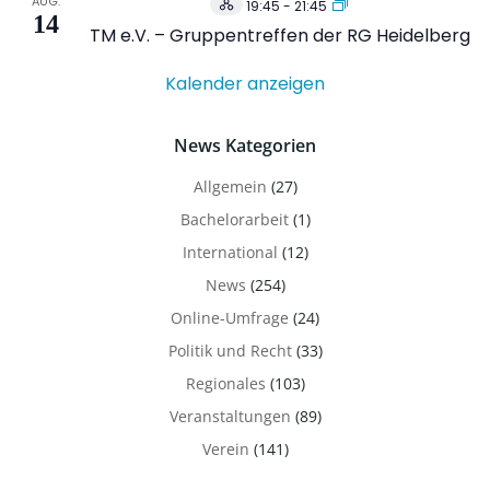
AUG.
19:45
-
21:45
Hybrid
14
Veranstaltung
TM e.V. – Gruppentreffen der RG Heidelberg
Kalender anzeigen
News Kategorien
Allgemein
(27)
Bachelorarbeit
(1)
International
(12)
News
(254)
Online-Umfrage
(24)
Politik und Recht
(33)
Regionales
(103)
Veranstaltungen
(89)
Verein
(141)