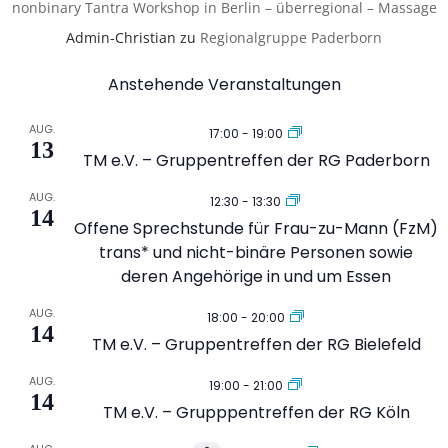
nonbinary Tantra Workshop in Berlin – überregional – Massage
Admin-Christian
zu
Regionalgruppe Paderborn
Anstehende Veranstaltungen
AUG.
17:00
-
19:00
13
TM e.V. – Gruppentreffen der RG Paderborn
AUG.
12:30
-
13:30
14
Offene Sprechstunde für Frau-zu-Mann (FzM)
trans* und nicht-binäre Personen sowie
deren Angehörige in und um Essen
AUG.
18:00
-
20:00
14
TM e.V. – Gruppentreffen der RG Bielefeld
AUG.
19:00
-
21:00
14
TM e.V. – Grupppentreffen der RG Köln