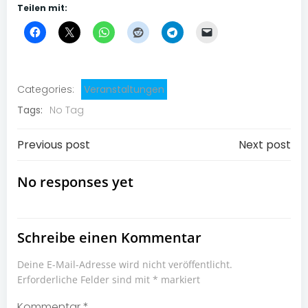
Teilen mit:
Categories:
Veranstaltungen
Tags:
No Tag
Post
Post
Previous post
Next post
navigation
navigation
No responses yet
Schreibe einen Kommentar
Deine E-Mail-Adresse wird nicht veröffentlicht.
Erforderliche Felder sind mit
*
markiert
Kommentar
*