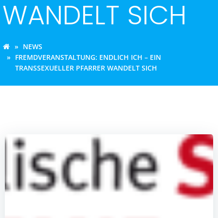
WANDELT SICH
NEWS
FREMDVERANSTALTUNG: ENDLICH ICH – EIN
TRANSSEXUELLER PFARRER WANDELT SICH