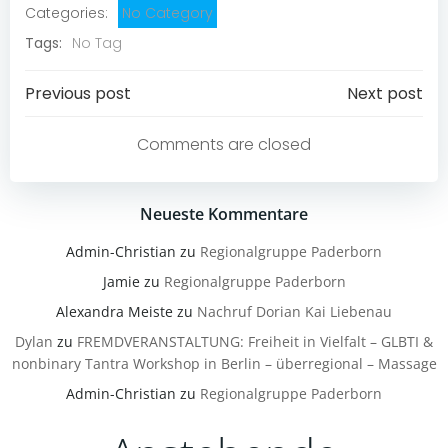
Categories:
No Category
Tags:
No Tag
Post
Post
Previous post
Next post
navigation
navigation
Comments are closed
Neueste Kommentare
Admin-Christian
zu
Regionalgruppe Paderborn
Jamie
zu
Regionalgruppe Paderborn
Alexandra Meiste
zu
Nachruf Dorian Kai Liebenau
Dylan
zu
FREMDVERANSTALTUNG: Freiheit in Vielfalt – GLBTI &
nonbinary Tantra Workshop in Berlin – überregional – Massage
Admin-Christian
zu
Regionalgruppe Paderborn