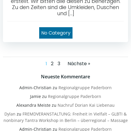
erstellt. Wir bitten alle diesen zu beherzigen.
Zu den Zeiten sind die Umkleiden, Duschen
und […]
No Category
Posts
Posts
Page
Page
Page
1
2
3
Nächste »
navigation
navigation
Neueste Kommentare
Admin-Christian
zu
Regionalgruppe Paderborn
Jamie
zu
Regionalgruppe Paderborn
Alexandra Meiste
zu
Nachruf Dorian Kai Liebenau
Dylan
zu
FREMDVERANSTALTUNG: Freiheit in Vielfalt – GLBTI &
nonbinary Tantra Workshop in Berlin – überregional – Massage
Admin-Christian
zu
Regionalgruppe Paderborn