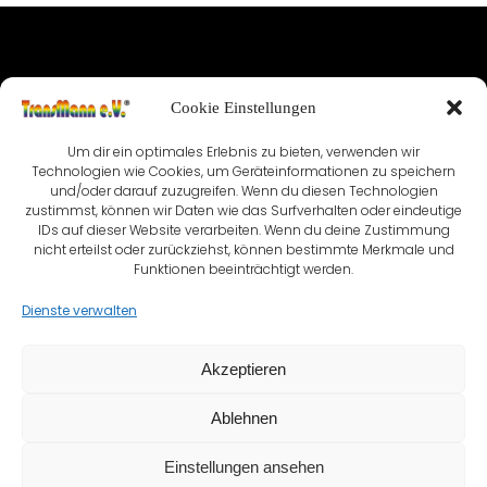
IMPRESSUM
Cookie Einstellungen
NUTZUNGSBEDINGUNGEN & DATENSCHUTZ
Um dir ein optimales Erlebnis zu bieten, verwenden wir
Technologien wie Cookies, um Geräteinformationen zu speichern
VEREINSSATZUNG
KONTAKT
und/oder darauf zuzugreifen. Wenn du diesen Technologien
zustimmst, können wir Daten wie das Surfverhalten oder eindeutige
COOKIE-RICHTLINIE (EU)
IDs auf dieser Website verarbeiten. Wenn du deine Zustimmung
nicht erteilst oder zurückziehst, können bestimmte Merkmale und
Funktionen beeinträchtigt werden.
Dienste verwalten
Akzeptieren
Ablehnen
Einstellungen ansehen