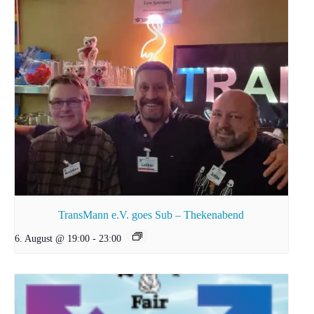
TransMann e.V. goes Sub – Thekenabend
6. August @ 19:00
-
23:00