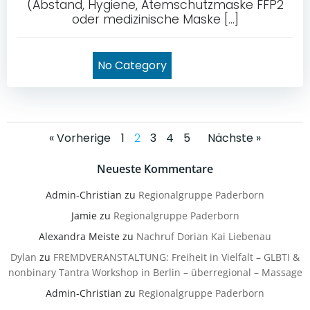
(Abstand, Hygiene, Atemschutzmaske FFP2
oder medizinische Maske […]
No Category
Posts
Posts
Posts
Page
Page
Page
Page
Page
« Vorherige
1
2
3
4
5
Nächste »
navigation
navigation
navigat
Neueste Kommentare
Admin-Christian
zu
Regionalgruppe Paderborn
Jamie
zu
Regionalgruppe Paderborn
Alexandra Meiste
zu
Nachruf Dorian Kai Liebenau
Dylan
zu
FREMDVERANSTALTUNG: Freiheit in Vielfalt – GLBTI &
nonbinary Tantra Workshop in Berlin – überregional – Massage
Admin-Christian
zu
Regionalgruppe Paderborn