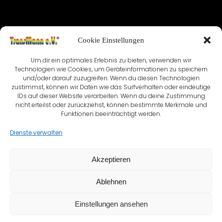
IMPRESSUM
Cookie Einstellungen
NUTZUNGSBEDINGUNGEN & DATENSCHUTZ
Um dir ein optimales Erlebnis zu bieten, verwenden wir
Technologien wie Cookies, um Geräteinformationen zu speichern
VEREINSSATZUNG
KONTAKT
und/oder darauf zuzugreifen. Wenn du diesen Technologien
zustimmst, können wir Daten wie das Surfverhalten oder eindeutige
COOKIE-RICHTLINIE (EU)
IDs auf dieser Website verarbeiten. Wenn du deine Zustimmung
nicht erteilst oder zurückziehst, können bestimmte Merkmale und
Funktionen beeinträchtigt werden.
Dienste verwalten
Akzeptieren
Ablehnen
Einstellungen ansehen
© TransMann e.V.® seit 1999 - 2026 | Created with ❤️