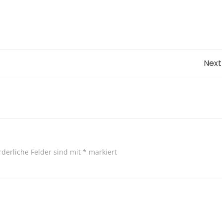
Post
Next
navigation
rderliche Felder sind mit
*
markiert