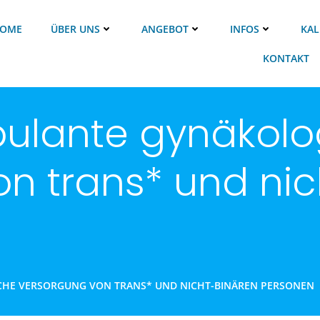
OME
ÜBER UNS
ANGEBOT
INFOS
KAL
KONTAKT
ulante gynäkolo
n trans* und nic
HE VERSORGUNG VON TRANS* UND NICHT-BINÄREN PERSONEN