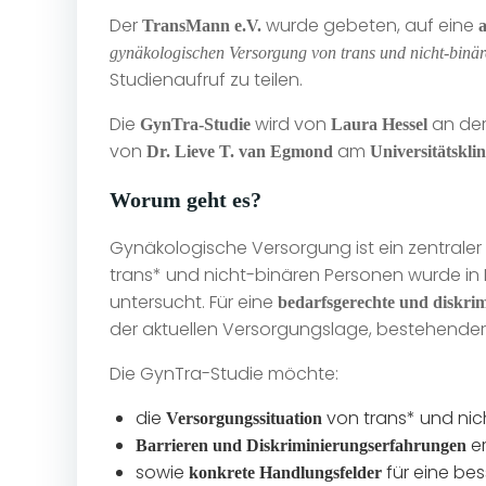
Der
wurde gebeten, auf eine
TransMann e.V.
a
gynäkologischen Versorgung von trans und nicht-binä
Studienaufruf zu teilen.
Die
wird von
an de
GynTra-Studie
Laura Hessel
von
am
Dr. Lieve T. van Egmond
Universitätskl
Worum geht es?
Gynäkologische Versorgung ist ein zentraler
trans* und nicht-binären Personen wurde in
untersucht. Für eine
bedarfsgerechte und diskri
der aktuellen Versorgungslage, bestehender 
Die GynTra-Studie möchte:
die
von trans* und nic
Versorgungssituation
er
Barrieren und Diskriminierungserfahrungen
sowie
für eine bes
konkrete Handlungsfelder