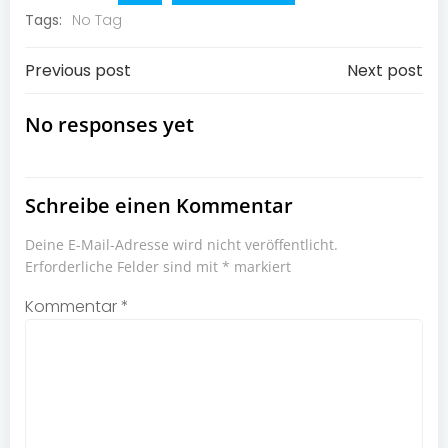
Tags:
No Tag
Post
Post
Previous post
Next post
navigation
navigation
No responses yet
Schreibe einen Kommentar
Deine E-Mail-Adresse wird nicht veröffentlicht.
Erforderliche Felder sind mit
*
markiert
Kommentar
*