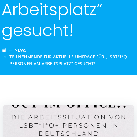
Arbeitsplatz“
gesucht!
NEWS
TEILNEHMENDE FÜR AKTUELLE UMFRAGE FÜR „LSBT*I*Q+
PERSONEN AM ARBEITSPLATZ“ GESUCHT!