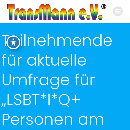
Zum
Inhalt
springen
Teilnehmende
für aktuelle
Umfrage für
„LSBT*I*Q+
Personen am