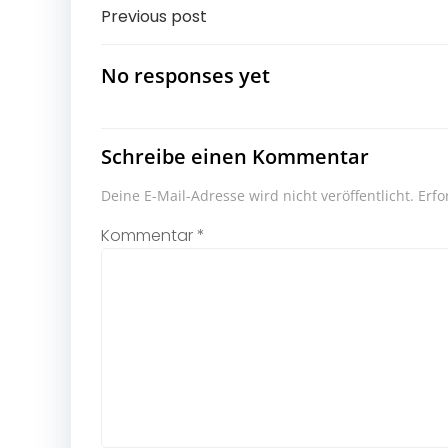
Post
Previous post
navigation
No responses yet
Schreibe einen Kommentar
Deine E-Mail-Adresse wird nicht veröffentlicht.
Erfo
Kommentar
*