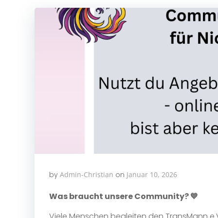
by
Admin-Christian
on
Januar 10, 2026
Was braucht unsere Community? 💙
Viele Menschen begleiten den TransMann e.V.