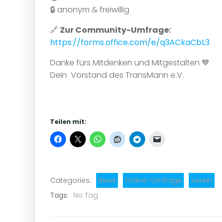
🔒 anonym & freiwillig
🔗
Zur Community-Umfrage:
https://forms.office.com/e/q3ACkaCbL3
Danke fürs Mitdenken und Mitgestalten 💙
Dein Vorstand des TransMann e.V.
Teilen mit:
Categories:
News
Online-Umfrage
Verein
Tags:
No Tag