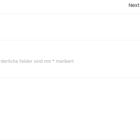
Post
Next
navigation
rderliche Felder sind mit
*
markiert