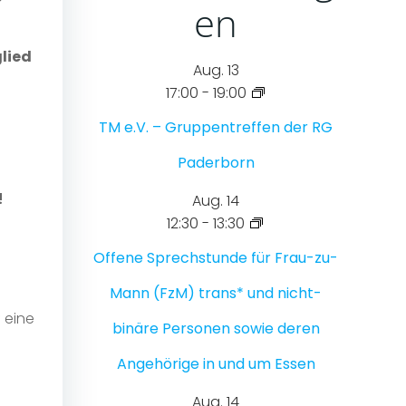
en
glied
Aug.
13
17:00
-
19:00
TM e.V. – Gruppentreffen der RG
Paderborn
!
Aug.
14
12:30
-
13:30
Offene Sprechstunde für Frau-zu-
Mann (FzM) trans* und nicht-
 eine
binäre Personen sowie deren
Angehörige in und um Essen
Aug.
14