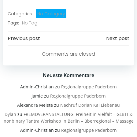
Categories:
No Category
Tags:
No Tag
Post
Post
Previous post
Next post
navigation
navigation
Comments are closed
Neueste Kommentare
Admin-Christian
zu
Regionalgruppe Paderborn
Jamie
zu
Regionalgruppe Paderborn
Alexandra Meiste
zu
Nachruf Dorian Kai Liebenau
Dylan
zu
FREMDVERANSTALTUNG: Freiheit in Vielfalt – GLBTI &
nonbinary Tantra Workshop in Berlin – überregional – Massage
Admin-Christian
zu
Regionalgruppe Paderborn