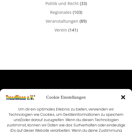
Politik und Recht
(33)
Regionales
(103)
Veranstaltungen
(89)
Verein
(141)
IMPRESSUM
Cookie Einstellungen
NUTZUNGSBEDINGUNGEN & DATENSCHUTZ
Um dir ein optimales Erlebnis zu bieten, verwenden wir
Technologien wie Cookies, um Geräteinformationen zu speichern
VEREINSSATZUNG
KONTAKT
und/oder darauf zuzugreifen. Wenn du diesen Technologien
zustimmst, können wir Daten wie das Surfverhalten oder eindeutige
COOKIE-RICHTLINIE (EU)
IDs auf dieser Website verarbeiten. Wenn du deine Zustimmung