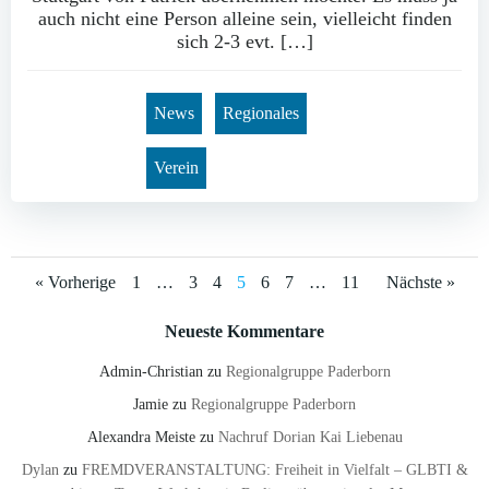
auch nicht eine Person alleine sein, vielleicht finden
sich 2-3 evt. […]
News
Regionales
Verein
Posts
Posts
Posts
Page
Page
Page
Page
Page
Page
Page
« Vorherige
1
…
3
4
5
6
7
…
11
Nächste »
navigation
navigation
navig
Neueste Kommentare
Admin-Christian
zu
Regionalgruppe Paderborn
Jamie
zu
Regionalgruppe Paderborn
Alexandra Meiste
zu
Nachruf Dorian Kai Liebenau
Dylan
zu
FREMDVERANSTALTUNG: Freiheit in Vielfalt – GLBTI &