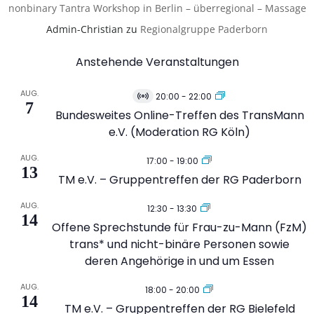
nonbinary Tantra Workshop in Berlin – überregional – Massage
Admin-Christian
zu
Regionalgruppe Paderborn
Anstehende Veranstaltungen
AUG.
20:00
-
22:00
Virtuell
7
Veranstaltung
Bundesweites Online-Treffen des TransMann
e.V. (Moderation RG Köln)
AUG.
17:00
-
19:00
13
TM e.V. – Gruppentreffen der RG Paderborn
AUG.
12:30
-
13:30
14
Offene Sprechstunde für Frau-zu-Mann (FzM)
trans* und nicht-binäre Personen sowie
deren Angehörige in und um Essen
AUG.
18:00
-
20:00
14
TM e.V. – Gruppentreffen der RG Bielefeld