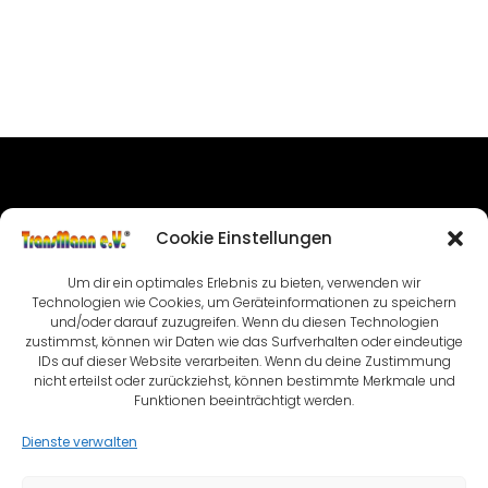
IMPRESSUM
Cookie Einstellungen
NUTZUNGSBEDINGUNGEN & DATENSCHUTZ
Um dir ein optimales Erlebnis zu bieten, verwenden wir
VEREINSSATZUNG
KONTAKT
Technologien wie Cookies, um Geräteinformationen zu speichern
und/oder darauf zuzugreifen. Wenn du diesen Technologien
zustimmst, können wir Daten wie das Surfverhalten oder eindeutige
COOKIE-RICHTLINIE (EU)
IDs auf dieser Website verarbeiten. Wenn du deine Zustimmung
nicht erteilst oder zurückziehst, können bestimmte Merkmale und
Funktionen beeinträchtigt werden.
Dienste verwalten