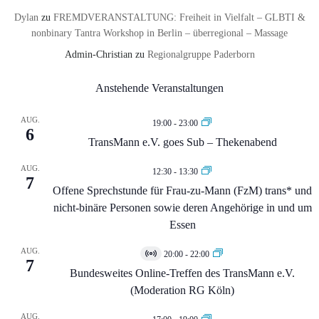
Dylan
zu
FREMDVERANSTALTUNG: Freiheit in Vielfalt – GLBTI &
nonbinary Tantra Workshop in Berlin – überregional – Massage
Admin-Christian
zu
Regionalgruppe Paderborn
Anstehende Veranstaltungen
AUG.
19:00
-
23:00
6
TransMann e.V. goes Sub – Thekenabend
AUG.
12:30
-
13:30
7
Offene Sprechstunde für Frau-zu-Mann (FzM) trans* und
nicht-binäre Personen sowie deren Angehörige in und um
Essen
AUG.
20:00
-
22:00
Virtuell
7
Veranstaltung
Bundesweites Online-Treffen des TransMann e.V.
(Moderation RG Köln)
AUG.