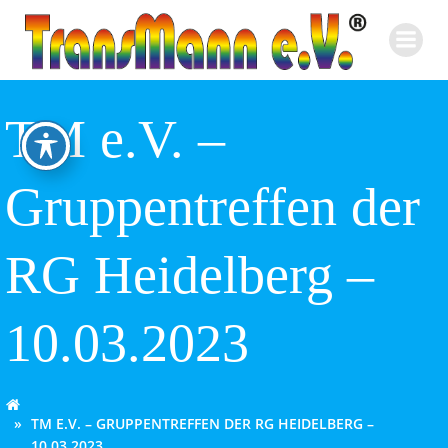
Zum
Inhalt
springen
TM e.V. –
Gruppentreffen der
RG Heidelberg –
10.03.2023
TM E.V. – GRUPPENTREFFEN DER RG HEIDELBERG –
10.03.2023