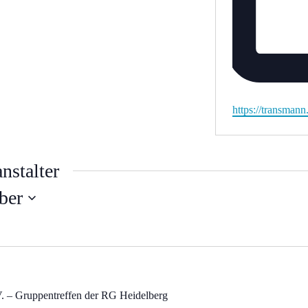
Webseite
https://transman
nstalter
ber
. – Gruppentreffen der RG Heidelberg