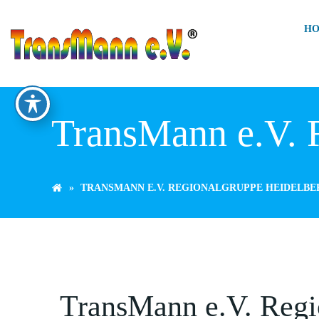
Zum
Inhalt
H
springen
TransMann e.V. 
TRANSMANN E.V. REGIONALGRUPPE HEIDELBE
TransMann e.V. Regi