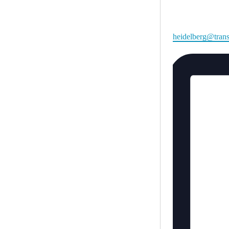
Email
heidelberg@tran