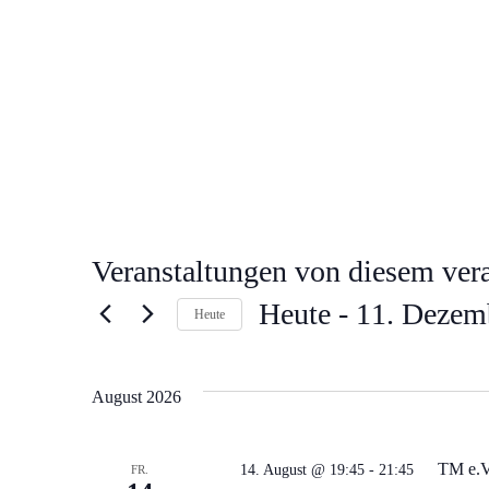
Veranstaltungen von diesem vera
Heute
 - 
11. Dezem
Heute
Datum
wählen.
August 2026
TM e.V
14. August @ 19:45
-
21:45
FR.