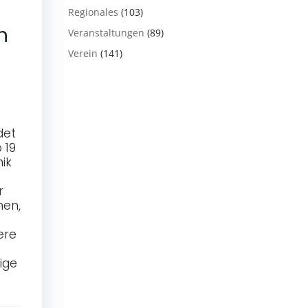
Regionales
(103)
n
Veranstaltungen
(89)
Verein
(141)
det
 19
ik
r
men,
ere
ige