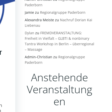
Paderborn
Jamie
zu
Regionalgruppe Paderborn
Alexandra Meiste
zu
Nachruf Dorian Kai
Liebenau
Dylan
zu
FREMDVERANSTALTUNG:
Freiheit in Vielfalt – GLBTI & nonbinary
Tantra Workshop in Berlin – überregional
– Massage
r
Admin-Christian
zu
Regionalgruppe
Paderborn
Anstehende
Veranstaltung
en
n
n