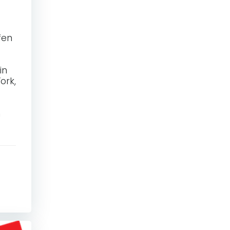
fen
in
ork,
n