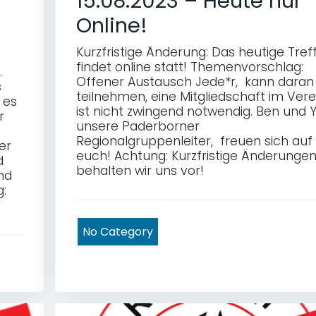
15.08.2023 – Heute nur
Online!
Kurzfristige Änderung: Das heutige Tref
findet online statt! Themenvorschlag:
.
Offener Austausch Jede*r, kann daran
s
teilnehmen, eine Mitgliedschaft im Vere
 es
ist nicht zwingend notwendig. Ben und Y
r
unsere Paderborner
Regionalgruppenleiter, freuen sich auf
er
euch! Achtung: Kurzfristige Änderunge
d
behalten wir uns vor!
nd
:
No Category