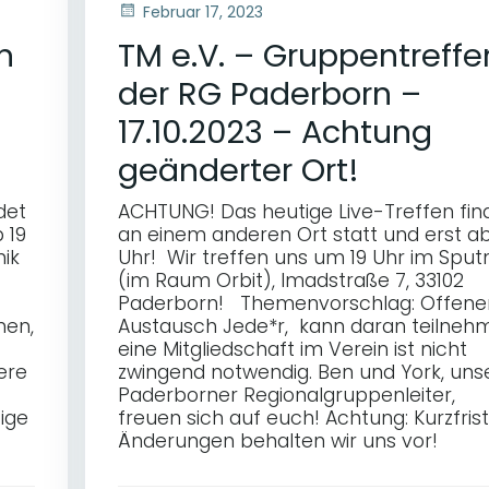
Februar 17, 2023
n
TM e.V. – Gruppentreffe
der RG Paderborn –
17.10.2023 – Achtung
geänderter Ort!
det
ACHTUNG! Das heutige Live-Treffen fin
 19
an einem anderen Ort statt und erst ab
nik
Uhr! Wir treffen uns um 19 Uhr im Sputn
(im Raum Orbit), Imadstraße 7, 33102
Paderborn! Themenvorschlag: Offene
men,
Austausch Jede*r, kann daran teilneh
eine Mitgliedschaft im Verein ist nicht
ere
zwingend notwendig. Ben und York, uns
Paderborner Regionalgruppenleiter,
tige
freuen sich auf euch! Achtung: Kurzfrist
Änderungen behalten wir uns vor!