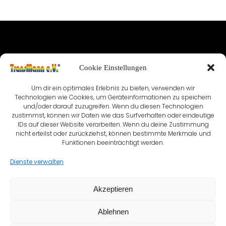
IMPRESSUM
Cookie Einstellungen
NUTZUNGSBEDINGUNGEN & DATENSCHUTZ
Um dir ein optimales Erlebnis zu bieten, verwenden wir
VEREINSSATZUNG
KONTAKT
Technologien wie Cookies, um Geräteinformationen zu speichern
und/oder darauf zuzugreifen. Wenn du diesen Technologien
zustimmst, können wir Daten wie das Surfverhalten oder eindeutige
COOKIE-RICHTLINIE (EU)
IDs auf dieser Website verarbeiten. Wenn du deine Zustimmung
nicht erteilst oder zurückziehst, können bestimmte Merkmale und
Funktionen beeinträchtigt werden.
Dienste verwalten
Akzeptieren
Ablehnen