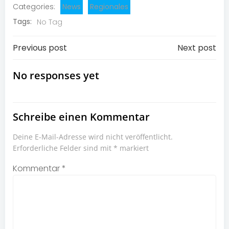
Categories:
News
Regionales
Tags:
No Tag
Post
Post
Previous post
Next post
navigation
navigation
No responses yet
Schreibe einen Kommentar
Deine E-Mail-Adresse wird nicht veröffentlicht.
Erforderliche Felder sind mit
*
markiert
Kommentar
*