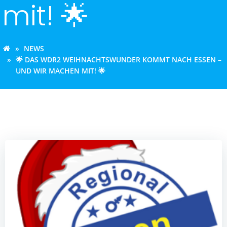
mit! 🌟
NEWS
🌟 DAS WDR2 WEIHNACHTSWUNDER KOMMT NACH ESSEN –
UND WIR MACHEN MIT! 🌟