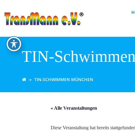
Zum
Inhalt
H
springen
TIN-Schwimmen
TIN-SCHWIMMEN MÜNCHEN
« Alle Veranstaltungen
Diese Veranstaltung hat bereits stattgefunden