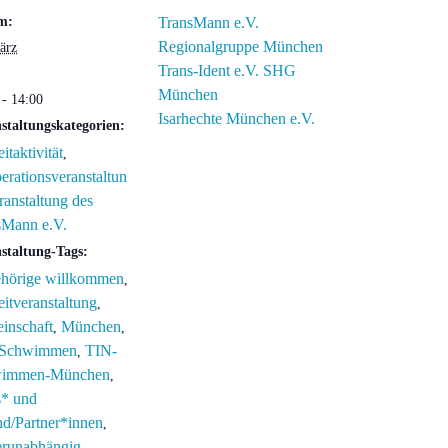
m:
TransMann e.V.
Regionalgruppe München
ärz
Trans-Ident e.V. SHG
München
 - 14:00
Isarhechte München e.V.
staltungskategorien:
eitaktivität
,
rationsveranstaltun
ranstaltung des
sMann e.V.
staltung-Tags:
hörige willkommen
,
eitveranstaltung
,
inschaft
München
,
,
-Schwimmen
TIN-
,
immen-München
,
s* und
nd/Partner*innen
,
erunabhängig