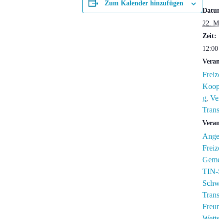
Zum Kalender hinzufügen
Datu
22. M
Zeit:
12:00
Veran
Freiz
Koope
g
Ve
,
Tran
Veran
Ange
Freiz
Geme
TIN
Schw
Tran
Freu
Wett