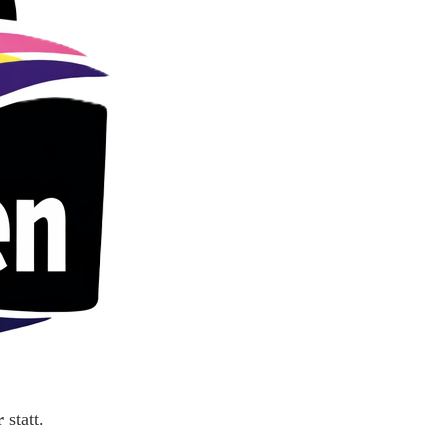
r
statt.