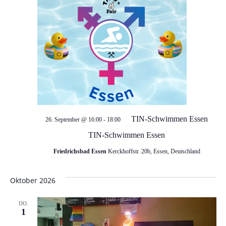
a
u
v
n
i
d
g
a
A
t
n
i
TIN-Schwimmen Essen
26. September @ 16:00
-
18:00
s
o
TIN-Schwimmen Essen
i
n
Friedrichsbad Essen
Kerckhoffstr. 20b, Essen, Deutschland
c
Oktober 2026
h
DO.
1