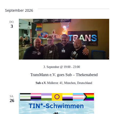
A
n
September 2026
n
g
s
DO.
3
e
i
c
n
h
S
t
TransMann
3. September @ 19:00
-
23:00
u
e
e.V.
TransMann e.V. goes Sub – Thekenabend
goes
c
n
Sub e.V.
Müllerstr. 41, München, Deutschland
Sub
–
-
h
SA.
Thekenabend
26
N
e