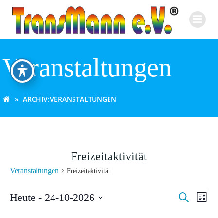
Zum
Inhalt
springen
Veranstaltungen
ARCHIV:
VERANSTALTUNGEN
Freizeitaktivität
Veranstaltungen
Freizeitaktivität
Veranstaltungen
V
V
Heute
 - 
24-10-2026
Suche
Liste
Datum