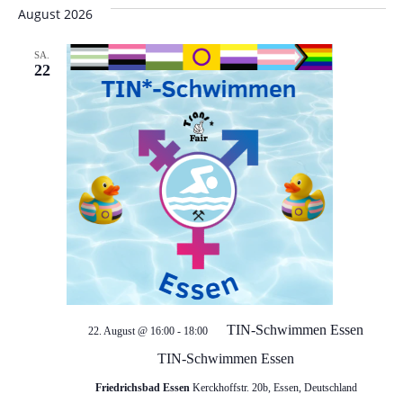
e
e
wählen.
August 2026
r
r
SA.
a
22
a
n
n
s
t
s
a
t
l
a
t
l
u
TIN-Schwimmen Essen
22. August @ 16:00
-
18:00
t
n
TIN-Schwimmen Essen
g
u
Friedrichsbad Essen
Kerckhoffstr. 20b, Essen, Deutschland