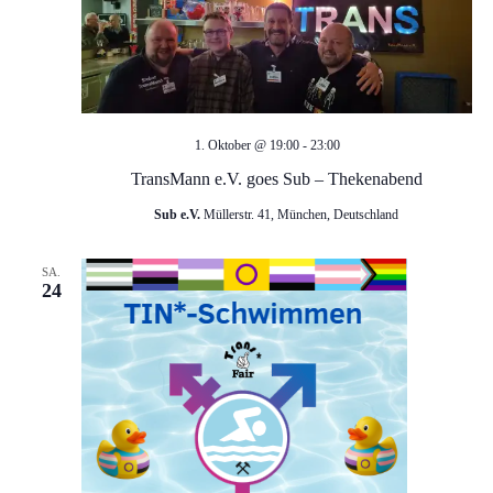
t
e
n
TransMann
1. Oktober @ 19:00
-
23:00
,
e.V.
TransMann e.V. goes Sub – Thekenabend
goes
N
Sub e.V.
Müllerstr. 41, München, Deutschland
Sub
–
a
SA.
Thekenabend
24
v
i
g
a