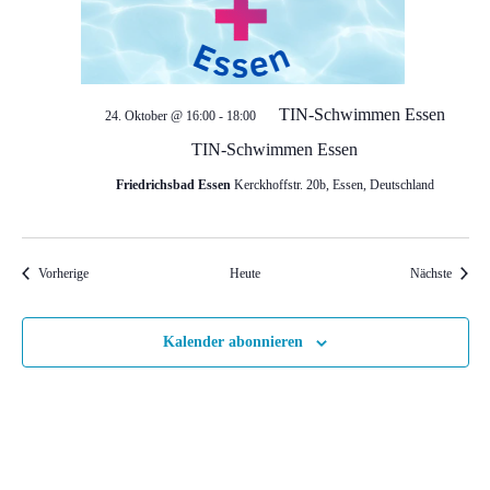
t
i
TIN-Schwimmen Essen
24. Oktober @ 16:00
-
18:00
o
TIN-Schwimmen Essen
n
Friedrichsbad Essen
Kerckhoffstr. 20b, Essen, Deutschland
Veranstaltungen
Veranst
Vorherige
Heute
Nächste
Kalender abonnieren