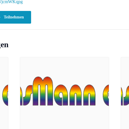
WjcmWKqpg
Teilnehmen
gen