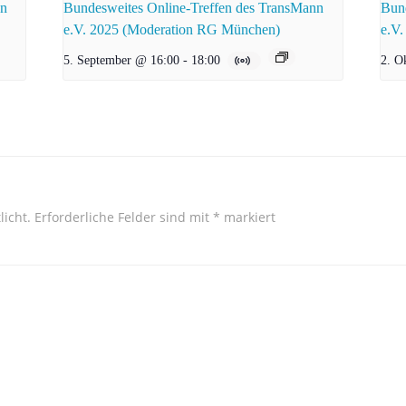
nn
Bundesweites Online-Treffen des TransMann
Bund
e.V. 2025 (Moderation RG München)
e.V.
5. September @ 16:00
-
18:00
2. O
licht.
Erforderliche Felder sind mit
*
markiert