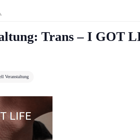
.
altung: Trans – I GOT L
ell Veranstaltung