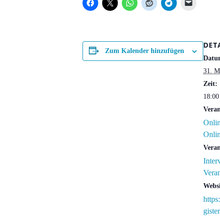
DET
Zum Kalender hinzufügen
Datu
31. M
Zeit:
18:00
Veran
Onlin
Onlin
Veran
Inter
Veran
Websi
https
gist