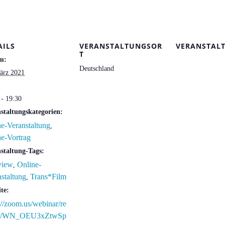
AILS
VERANSTALTUNGSOR
VERANSTAL
T
m:
Deutschland
ärz 2021
 - 19:30
staltungskategorien:
e-Veranstaltung
,
e-Vortrag
staltung-Tags:
view
Online-
,
staltung
Trans*Film
,
te:
://zoom.us/webinar/re
er/WN_OEU3xZtwSp