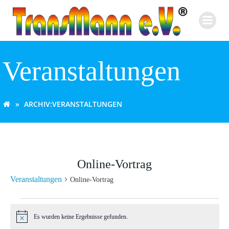
Zum
Inhalt
springen
Veranstaltungen
ARCHIV:
VERANSTALTUNGEN
Online-Vortrag
Veranstaltungen
Online-Vortrag
Veranstaltungen
Es wurden keine Ergebnisse gefunden.
Hinweis