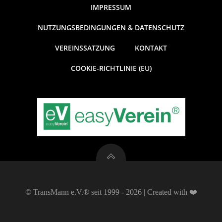
t
n
IMPRESSUM
g
u
NUTZUNGSBEDINGUNGEN & DATENSCHUTZ
A
VEREINSSATZUNG
KONTAKT
n
n
COOKIE-RICHTLINIE (EU)
g
s
e
i
c
n
h
S
t
u
e
© TransMann e.V.® seit 1999 - 2026 | Created with ❤️
c
n
-