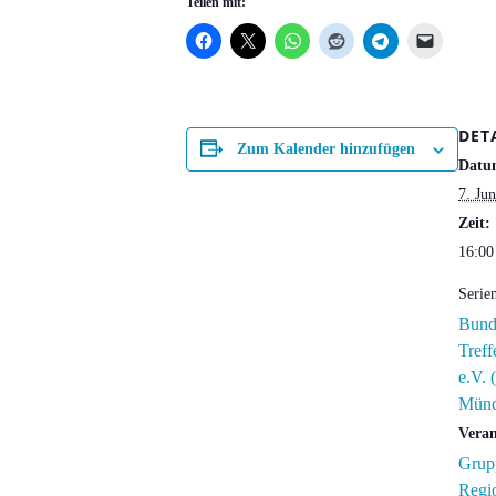
Teilen mit:
DET
Zum Kalender hinzufügen
Datu
7. Jun
Zeit:
16:00
Serie
Bund
Tref
e.V.
Münc
Veran
Grupp
Regi