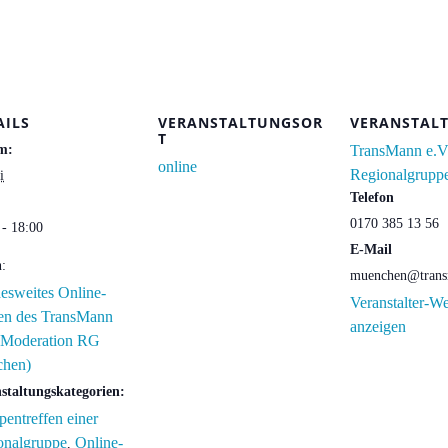
AILS
VERANSTALTUNGSOR
VERANSTAL
T
m:
TransMann e.V
online
Regionalgrupp
i
Telefon
0170 385 13 56
 - 18:00
E-Mail
n:
muenchen@trans
esweites Online-
Veranstalter-We
fen des TransMann
anzeigen
 (Moderation RG
hen)
staltungskategorien:
entreffen einer
onalgruppe
Online-
,