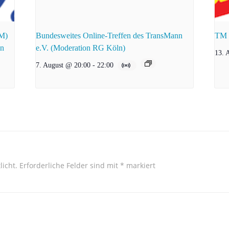
zM)
Bundesweites Online-Treffen des TransMann
TM e
en
e.V. (Moderation RG Köln)
13. 
7. August @ 20:00
-
22:00
licht.
Erforderliche Felder sind mit
*
markiert