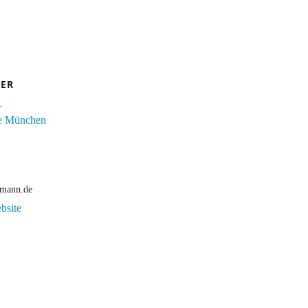
TER
.
e München
mann.de
bsite