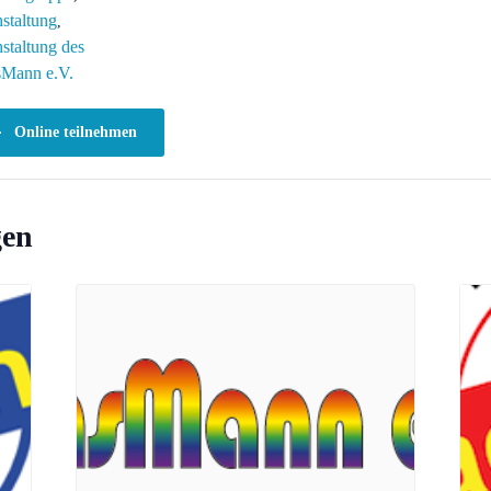
staltung
,
staltung des
sMann e.V.
Online teilnehmen
gen