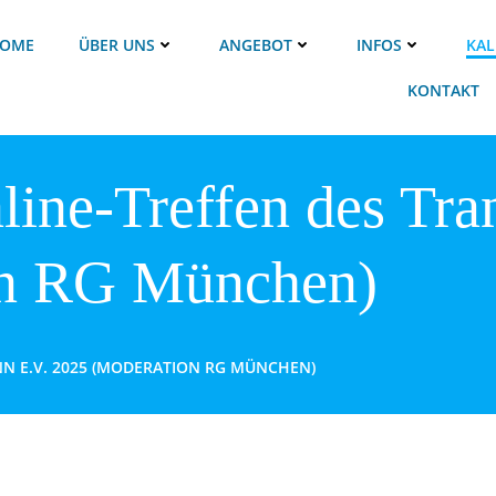
OME
ÜBER UNS
ANGEBOT
INFOS
KAL
KONTAKT
line-Treffen des Tra
on RG München)
N E.V. 2025 (MODERATION RG MÜNCHEN)