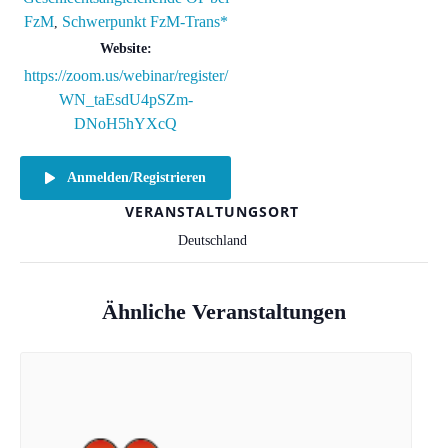
FzM
Schwerpunkt FzM-Trans*
,
Website:
https://zoom.us/webinar/register/
WN_taEsdU4pSZm-
DNoH5hYXcQ
Anmelden/Registrieren
VERANSTALTUNGSORT
Deutschland
Ähnliche Veranstaltungen