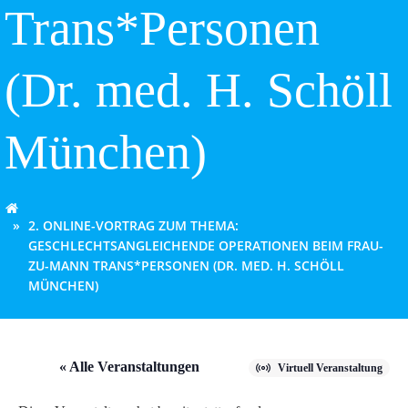
Trans*Personen
(Dr. med. H. Schöll
München)
2. ONLINE-VORTRAG ZUM THEMA:
GESCHLECHTSANGLEICHENDE OPERATIONEN BEIM FRAU-
ZU-MANN TRANS*PERSONEN (DR. MED. H. SCHÖLL
MÜNCHEN)
« Alle Veranstaltungen
Virtuell Veranstaltung