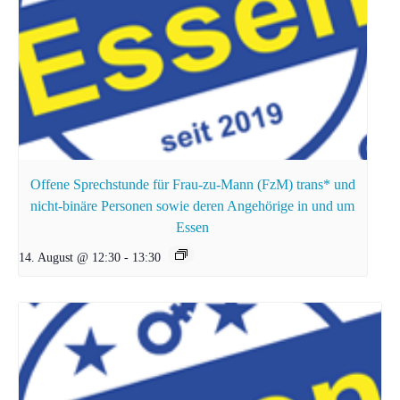
Offene Sprechstunde für Frau-zu-Mann (FzM) trans* und
nicht-binäre Personen sowie deren Angehörige in und um
Essen
14. August @ 12:30
-
13:30