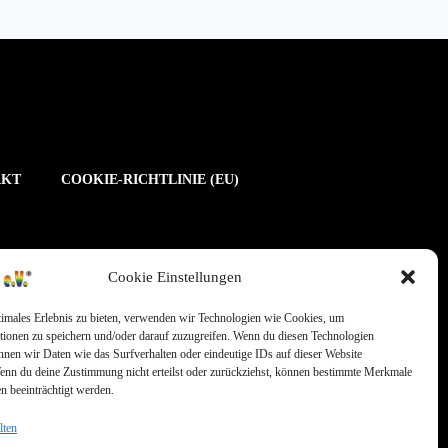
AKT
COOKIE-RICHTLINIE (EU)
Cookie Einstellungen
timales Erlebnis zu bieten, verwenden wir Technologien wie Cookies, um
tionen zu speichern und/oder darauf zuzugreifen. Wenn du diesen Technologien
nnen wir Daten wie das Surfverhalten oder eindeutige IDs auf dieser Website
Wenn du deine Zustimmung nicht erteilst oder zurückziehst, können bestimmte Merkmale
n beeinträchtigt werden.
lten