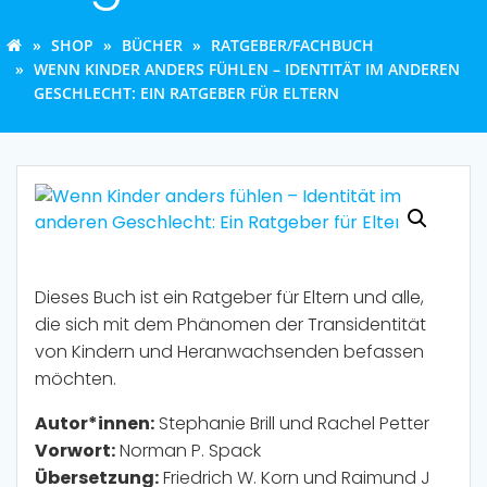
SHOP
BÜCHER
RATGEBER/FACHBUCH
WENN KINDER ANDERS FÜHLEN – IDENTITÄT IM ANDEREN
GESCHLECHT: EIN RATGEBER FÜR ELTERN
Dieses Buch ist ein Ratgeber für Eltern und alle,
die sich mit dem Phänomen der Transidentität
von Kindern und Heranwachsenden befassen
möchten.
Autor*innen:
Stephanie Brill und Rachel Petter
Vorwort:
Norman P. Spack
Übersetzung:
Friedrich W. Korn und Raimund J