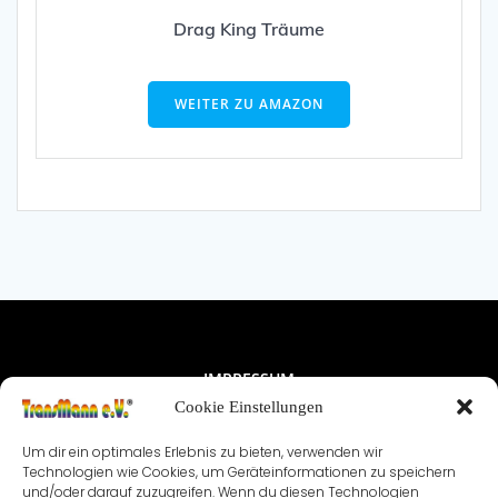
NUTZUNGSBEDINGUNGEN & DATENSCHUTZ
VEREINSSATZUNG
KONTAKT
COOKIE-RICHTLINIE (EU)
© TransMann e.V.® seit 1999 - 2026 | Created with ❤️
Cookie Einstellungen
Um dir ein optimales Erlebnis zu bieten, verwenden wir
Technologien wie Cookies, um Geräteinformationen zu speichern
und/oder darauf zuzugreifen. Wenn du diesen Technologien