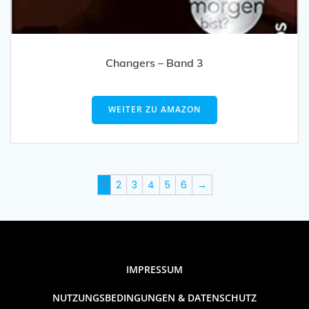
Changers – Band 3
WEITER ZU AMAZON
1
2
3
4
5
6
→
IMPRESSUM
NUTZUNGSBEDINGUNGEN & DATENSCHUTZ