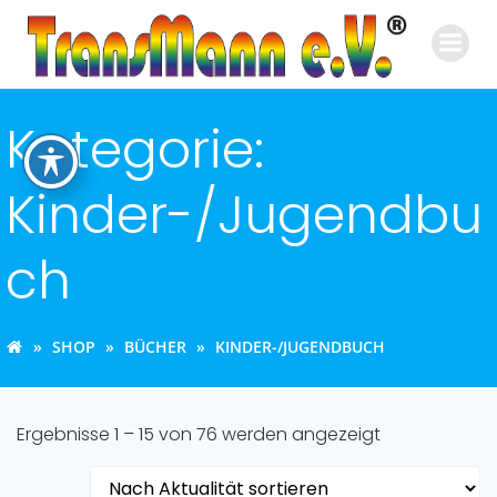
Zum
Inhalt
springen
Kategorie:
Kinder-/Jugendbu
ch
SHOP
BÜCHER
KINDER-/JUGENDBUCH
Nach
Ergebnisse 1 – 15 von 76 werden angezeigt
Aktualität
sortiert