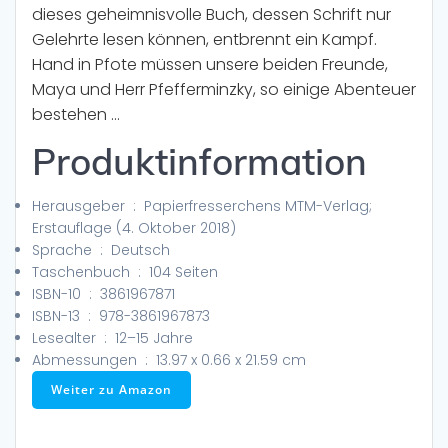
dieses geheimnisvolle Buch, dessen Schrift nur
Gelehrte lesen können, entbrennt ein Kampf.
Hand in Pfote müssen unsere beiden Freunde,
Maya und Herr Pfefferminzky, so einige Abenteuer
bestehen …
Produktinformation
Herausgeber ‏ : ‎
Papierfresserchens MTM-Verlag;
Erstauflage (4. Oktober 2018)
Sprache ‏ : ‎
Deutsch
Taschenbuch ‏ : ‎
104 Seiten
ISBN-10 ‏ : ‎
3861967871
ISBN-13 ‏ : ‎
978-3861967873
Lesealter ‏ : ‎
12–15 Jahre
Abmessungen ‏ : ‎
13.97 x 0.66 x 21.59 cm
Weiter zu Amazon