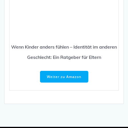
NUTZUNGSBEDINGUNGEN & DATENSCHUTZ
VEREINSSATZUNG
KONTAKT
COOKIE-RICHTLINIE (EU)
© TransMann e.V.® seit 1999 - 2026 | Created with ❤️