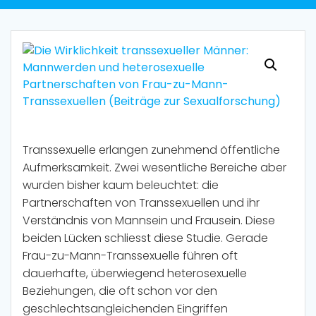
Transsexuelle erlangen zunehmend öffentliche
Aufmerksamkeit. Zwei wesentliche Bereiche aber
wurden bisher kaum beleuchtet: die
Partnerschaften von Transsexuellen und ihr
Verständnis von Mannsein und Frausein. Diese
beiden Lücken schliesst diese Studie. Gerade
Frau-zu-Mann-Transsexuelle führen oft
dauerhafte, überwiegend heterosexuelle
Beziehungen, die oft schon vor den
geschlechtsangleichenden Eingriffen