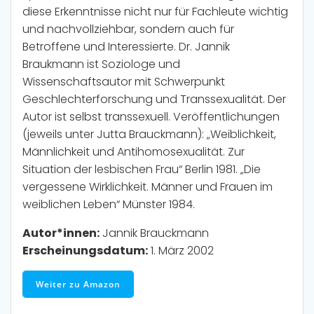
diese Erkenntnisse nicht nur für Fachleute wichtig
und nachvollziehbar, sondern auch für
Betroffene und Interessierte. Dr. Jannik
Braukmann ist Soziologe und
Wissenschaftsautor mit Schwerpunkt
Geschlechterforschung und Transsexualität. Der
Autor ist selbst transsexuell. Veröffentlichungen
(jeweils unter Jutta Brauckmann): „Weiblichkeit,
Männlichkeit und Antihomosexualität. Zur
Situation der lesbischen Frau“ Berlin 1981. „Die
vergessene Wirklichkeit. Männer und Frauen im
weiblichen Leben“ Münster 1984.
Autor*innen:
Jannik Brauckmann
Erscheinungsdatum:
1. März 2002
Weiter zu Amazon