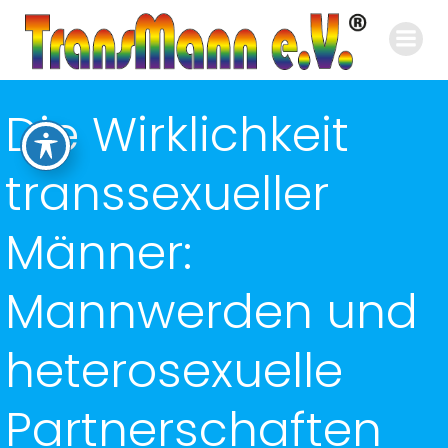
Zum
Inhalt
springen
Die Wirklichkeit
transsexueller
Männer:
Mannwerden und
heterosexuelle
Partnerschaften