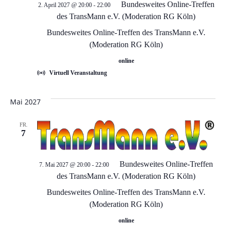
A
Bundesweites Online-Treffen
2. April 2027 @ 20:00
-
22:00
n
des TransMann e.V. (Moderation RG Köln)
n
Bundesweites Online-Treffen des TransMann e.V.
g
s
(Moderation RG Köln)
e
online
i
Virtuell Veranstaltung
c
n
Mai 2027
h
S
t
FR.
7
u
e
c
n
Bundesweites Online-Treffen
7. Mai 2027 @ 20:00
-
22:00
des TransMann e.V. (Moderation RG Köln)
-
h
Bundesweites Online-Treffen des TransMann e.V.
N
(Moderation RG Köln)
e
online