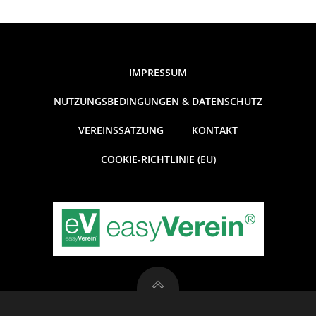
t
i
IMPRESSUM
o
NUTZUNGSBEDINGUNGEN & DATENSCHUTZ
n
VEREINSSATZUNG
KONTAKT
COOKIE-RICHTLINIE (EU)