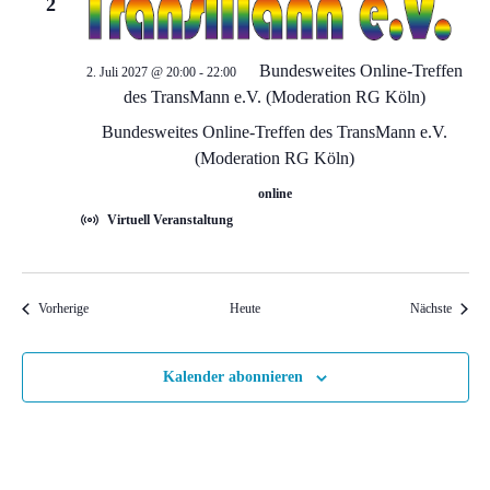
t
2
e
Bundesweites Online-Treffen
2. Juli 2027 @ 20:00
-
22:00
des TransMann e.V. (Moderation RG Köln)
n
Bundesweites Online-Treffen des TransMann e.V.
,
(Moderation RG Köln)
online
N
Virtuell Veranstaltung
a
v
Veranstaltungen
Veranst
Vorherige
Heute
Nächste
i
Kalender abonnieren
g
a