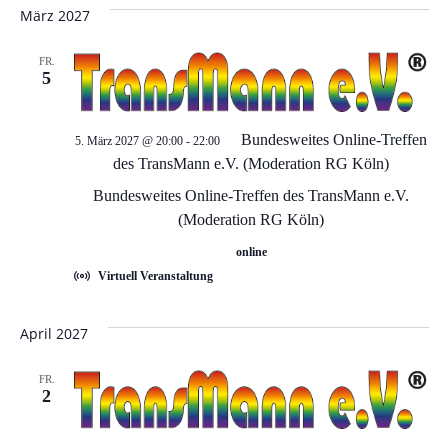
e
e
wählen.
März 2027
r
r
FR.
a
5
a
n
n
Bundesweites Online-Treffen
5. März 2027 @ 20:00
-
22:00
s
des TransMann e.V. (Moderation RG Köln)
t
s
Bundesweites Online-Treffen des TransMann e.V.
(Moderation RG Köln)
a
t
online
l
Virtuell Veranstaltung
a
t
l
April 2027
u
t
n
FR.
2
g
u