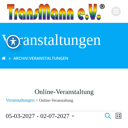
Zum
Inhalt
springen
Veranstaltungen
ARCHIV:
VERANSTALTUNGEN
Online-Veranstaltung
Veranstaltungen
Online-Veranstaltung
Veranstaltungen
V
V
05-03-2027
 - 
02-07-2027
Suche
Liste
Datum