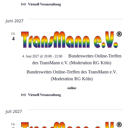
a
u
Virtuell Veranstaltung
v
n
i
Juni 2027
d
g
FR.
4
a
A
t
Bundesweites Online-Treffen
4. Juni 2027 @ 20:00
-
22:00
n
des TransMann e.V. (Moderation RG Köln)
i
s
Bundesweites Online-Treffen des TransMann e.V.
o
(Moderation RG Köln)
i
n
online
Virtuell Veranstaltung
c
Juli 2027
h
FR.