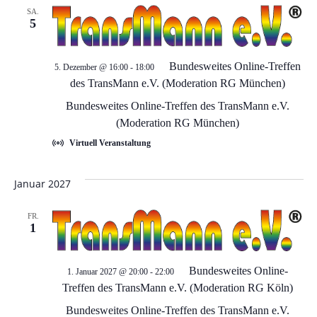
a
u
SA.
v
5
n
i
Bundesweites Online-Treffen
5. Dezember @ 16:00
-
18:00
d
g
des TransMann e.V. (Moderation RG München)
a
Bundesweites Online-Treffen des TransMann e.V.
A
(Moderation RG München)
t
n
Virtuell Veranstaltung
i
s
Januar 2027
o
i
n
FR.
1
c
Bundesweites Online-
1. Januar 2027 @ 20:00
-
22:00
h
Treffen des TransMann e.V. (Moderation RG Köln)
Bundesweites Online-Treffen des TransMann e.V.