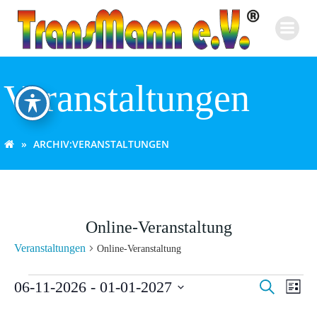
Zum
Inhalt
springen
Veranstaltungen
ARCHIV:
VERANSTALTUNGEN
Online-Veranstaltung
Veranstaltungen
Online-Veranstaltung
Veranstaltungen
V
V
06-11-2026
 - 
01-01-2027
Suche
Liste
Datum