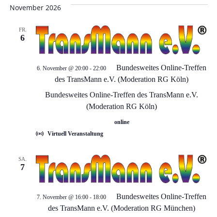
e
e
wählen.
November 2026
r
r
FR.
a
6
a
n
n
Bundesweites Online-Treffen
6. November @ 20:00
-
22:00
s
des TransMann e.V. (Moderation RG Köln)
t
s
Bundesweites Online-Treffen des TransMann e.V.
(Moderation RG Köln)
a
t
online
l
Virtuell Veranstaltung
a
t
l
SA.
u
7
t
n
Bundesweites Online-Treffen
7. November @ 16:00
-
18:00
g
u
des TransMann e.V. (Moderation RG München)