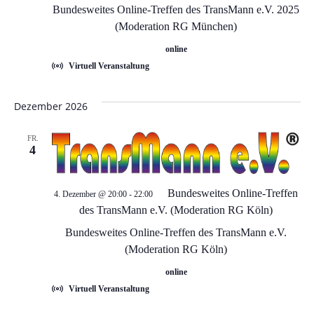
A
Bundesweites Online-Treffen des TransMann e.V. 2025
n
(Moderation RG München)
n
online
g
s
Virtuell Veranstaltung
e
i
Dezember 2026
c
n
FR.
h
4
S
t
u
Bundesweites Online-Treffen
4. Dezember @ 20:00
-
22:00
e
des TransMann e.V. (Moderation RG Köln)
c
n
Bundesweites Online-Treffen des TransMann e.V.
(Moderation RG Köln)
-
h
online
N
e
Virtuell Veranstaltung