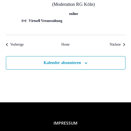
t
(Moderation RG Köln)
e
online
Virtuell Veranstaltung
n
,
Veranstaltungen
Veranst
Vorherige
Heute
Nächste
N
Kalender abonnieren
a
v
i
g
IMPRESSUM
a