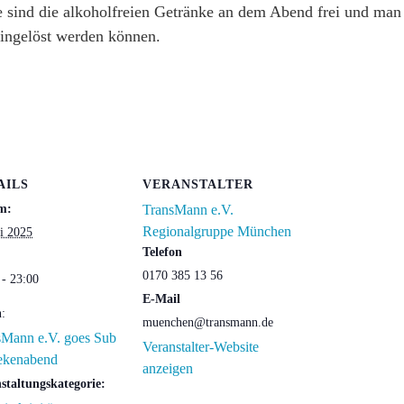
e sind die alkoholfreien Getränke an dem Abend frei und ma
ingelöst werden können.
AILS
VERANSTALTER
m:
TransMann e.V.
Regionalgruppe München
ni 2025
Telefon
0170 385 13 56
 - 23:00
E-Mail
n:
muenchen@transmann.de
sMann e.V. goes Sub
Veranstalter-Website
ekenabend
anzeigen
staltungskategorie: