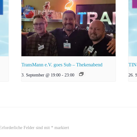
TransMann e.V. goes Sub – Thekenabend
TIN
3. September @ 19:00
-
23:00
26. 
Erforderliche Felder sind mit
*
markiert