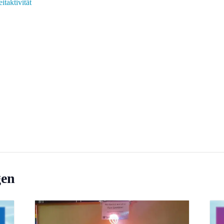
eitaktivität
gen