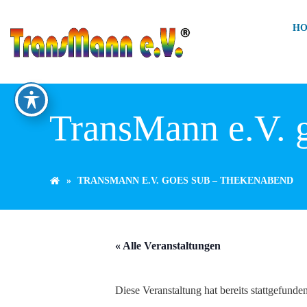
Zum
Inhalt
H
springen
TransMann e.V. 
TRANSMANN E.V. GOES SUB – THEKENABEND
« Alle Veranstaltungen
Diese Veranstaltung hat bereits stattgefunden