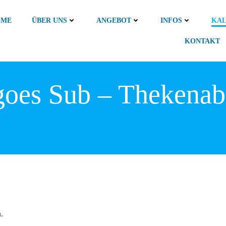
OME
ÜBER UNS
ANGEBOT
INFOS
KA
KONTAKT
goes Sub – Thekena
.