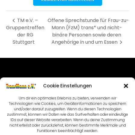
TM e.V. –
Offene Sprechstunde für Frau-zu-
Gruppentreffen
Mann (FzM) trans* und nicht-
der RG
binäre Personen sowie deren
Stuttgart
Angehörige in und um Essen
IMPRESSUM
Cookie Einstellungen
NUTZUNGSBEDINGUNGEN & DATENSCHUTZ
Um dir ein optimales Erlebnis zu bieten, verwenden wir
Technologien wie Cookies, um Geräteinformationen zu speichern
VEREINSSATZUNG
KONTAKT
und/oder darauf zuzugreifen. Wenn du diesen Technologien
zustimmst, können wir Daten wie das Surfverhalten oder eindeutige
COOKIE-RICHTLINIE (EU)
IDs auf dieser Website verarbeiten. Wenn du deine Zustimmung
nicht erteilst oder zurückziehst, können bestimmte Merkmale und
Funktionen beeinträchtigt werden.