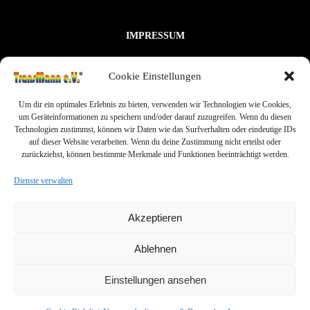
IMPRESSUM
NUTZUNGSBEDINGUNGEN & DATENSCHUTZ
Cookie Einstellungen
VEREINSSATZUNG
KONTAKT
Um dir ein optimales Erlebnis zu bieten, verwenden wir Technologien wie Cookies,
um Geräteinformationen zu speichern und/oder darauf zuzugreifen. Wenn du diesen
COOKIE-RICHTLINIE (EU)
Technologien zustimmst, können wir Daten wie das Surfverhalten oder eindeutige IDs
auf dieser Website verarbeiten. Wenn du deine Zustimmung nicht erteilst oder
zurückziehst, können bestimmte Merkmale und Funktionen beeinträchtigt werden.
Dienste verwalten
Akzeptieren
Ablehnen
Einstellungen ansehen
© TransMann e.V.® seit 1999 - 2026 | Created with ❤️