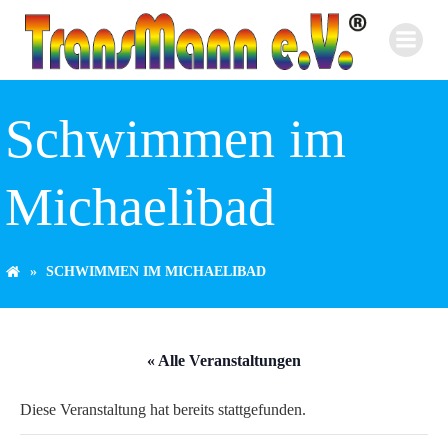
Zum
Inhalt
springen
Schwimmen im
Michaelibad
SCHWIMMEN IM MICHAELIBAD
« Alle Veranstaltungen
Diese Veranstaltung hat bereits stattgefunden.