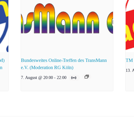
zM)
Bundesweites Online-Treffen des TransMann
TM e
en
e.V. (Moderation RG Köln)
13. 
7. August @ 20:00
-
22:00