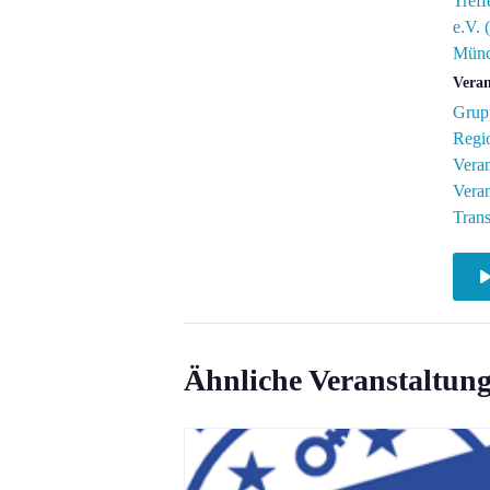
Tref
e.V.
Münc
Veran
Grupp
Regi
Veran
Veran
Tran
Ähnliche Veranstaltun