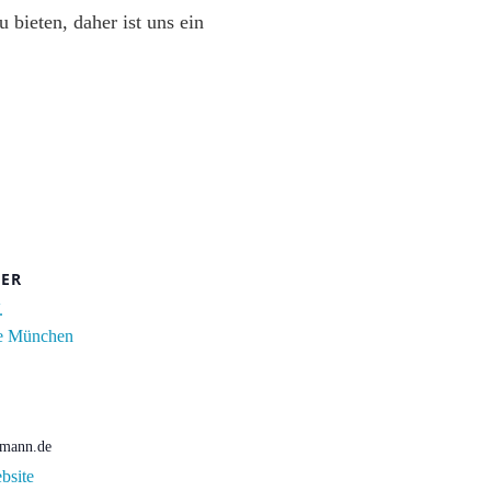
 bieten, daher ist uns ein
TER
.
e München
mann.de
bsite