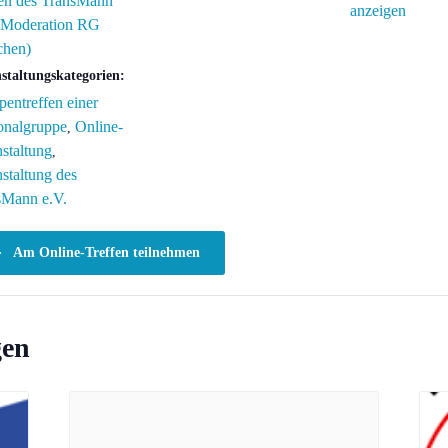
fen des TransMann
anzeigen
 (Moderation RG
hen)
staltungskategorien:
entreffen einer
onalgruppe
Online-
,
staltung
,
staltung des
sMann e.V.
Am Online-Treffen teilnehmen
gen