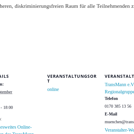
cheren, diskriminierungsfreien Raum für alle Teilnehmenden zu
AILS
VERANSTALTUNGSOR
VERANSTAL
T
m:
TransMann e.V
online
Regionalgrupp
ptember
Telefon
0170 385 13 56
 - 18:00
E-Mail
n:
muenchen@trans
esweites Online-
Veranstalter-We