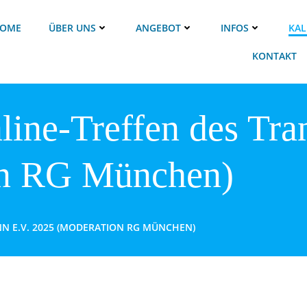
OME
ÜBER UNS
ANGEBOT
INFOS
KAL
KONTAKT
line-Treffen des Tra
on RG München)
N E.V. 2025 (MODERATION RG MÜNCHEN)