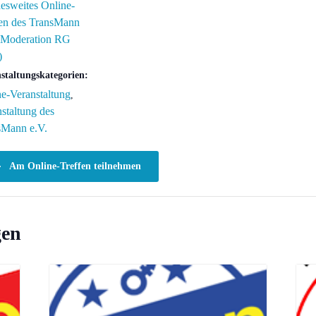
esweites Online-
fen des TransMann
 (Moderation RG
)
staltungskategorien:
e-Veranstaltung
,
staltung des
sMann e.V.
Am Online-Treffen teilnehmen
gen