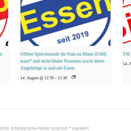
rn
Offene Sprechstunde für Frau-zu-Mann (FzM)
TM e
trans* und nicht-binäre Personen sowie deren
14. 
Angehörige in und um Essen
14. August @ 12:30
-
13:30
licht.
Erforderliche Felder sind mit
*
markiert