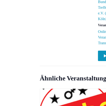
Bund
Tref
e.V.
Köln
Veran
Onlin
Veran
Tran
Ähnliche Veranstaltun