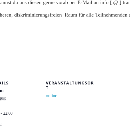
nst du uns diesen gerne vorab per E-Mail an info [ @ ] tr
cheren, diskriminierungsfreien Raum für alle Teilnehmenden zu
AILS
VERANSTALTUNGSOR
T
m:
online
gust
 - 22:00
n: