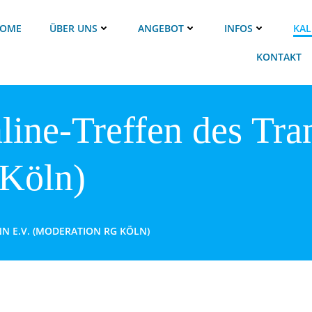
OME
ÜBER UNS
ANGEBOT
INFOS
KAL
KONTAKT
line-Treffen des Tra
Köln)
N E.V. (MODERATION RG KÖLN)