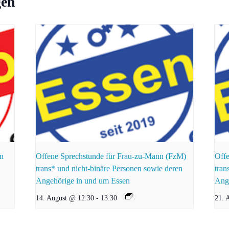
gen
rn
Offene Sprechstunde für Frau-zu-Mann (FzM)
Offe
trans* und nicht-binäre Personen sowie deren
tran
Angehörige in und um Essen
Ang
14. August @ 12:30
-
13:30
21. 