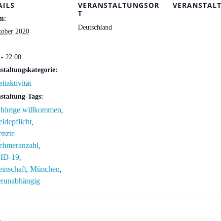
AILS
VERANSTALTUNGSOR
VERANSTAL
T
m:
Deutschland
tober 2020
 - 22:00
staltungskategorie:
eitaktivität
staltung-Tags:
hörige willkommen
,
ldepflicht
,
enzte
nehmeranzahl
,
ID-19
,
inschaft
München
,
,
erunabhängig