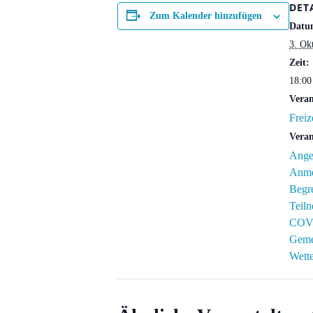
DET
Zum Kalender hinzufügen
Datu
3. Ok
Zeit:
18:00
Veran
Freiz
Veran
Ange
Anme
Begr
Teil
COV
Geme
Wett