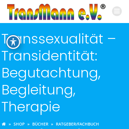
Zum
Inhalt
springen
Transsexualität –
Transidentität:
Begutachtung,
Begleitung,
Therapie
SHOP
BÜCHER
RATGEBER/FACHBUCH