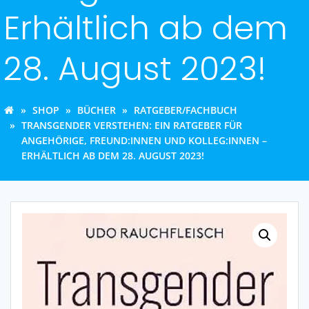
Erhältlich ab dem
28. August 2023!
SHOP
BÜCHER
RATGEBER/FACHBUCH
TRANSGENDER VERSTEHEN: EIN RATGEBER FÜR
ANGEHÖRIGE, FREUND:INNEN UND KOLLEG:INNEN –
ERHÄLTLICH AB DEM 28. AUGUST 2023!