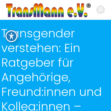
Zum
Inhalt
springen
Transgender
verstehen: Ein
Ratgeber für
Angehörige,
Freund:innen und
Kolleg:innen –