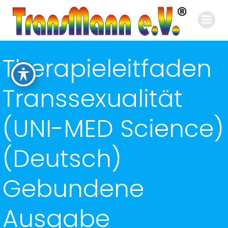
Zum
Inhalt
springen
Therapieleitfaden
Transsexualität
(UNI-MED Science)
(Deutsch)
Gebundene
Ausgabe