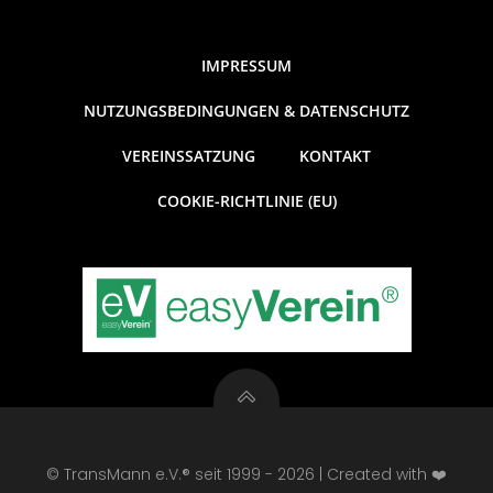
© TransMann e.V.® seit 1999 - 2026 | Created with ❤️