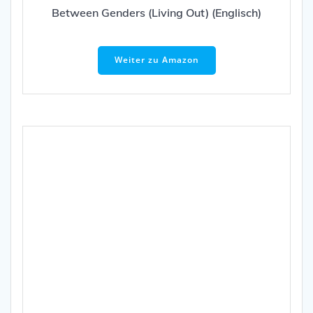
Between Genders (Living Out) (Englisch)
Weiter zu Amazon
Gleiche Chancen für alle – Transidentität in
Deutschland 1998/1999
Weiter zu Amazon