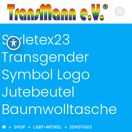
Zum
Inhalt
springen
Styletex23
Transgender
Symbol Logo
Jutebeutel
Baumwolltasche
SHOP
LGBT+ARTIKEL
SONSTIGES