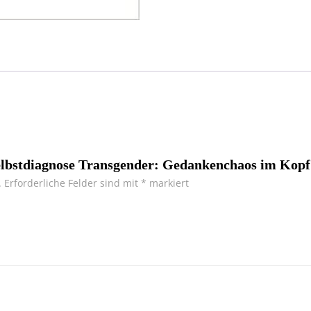
Selbstdiagnose Transgender: Gedankenchaos im Kopf
.
Erforderliche Felder sind mit
*
markiert