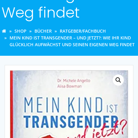
Weg findet
SHOP
BÜCHER
RATGEBER/FACHBUCH
MEIN KIND IST TRANSGENDER – UND JETZT?: WIE IHR KIND
GLÜCKLICH AUFWÄCHST UND SEINEN EIGENEN WEG FINDET