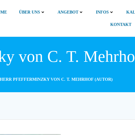
OME
ÜBER UNS
ANGEBOT
INFOS
KA
KONTAKT
ky von C. T. Mehrho
HERR PFEFFERMINZKY VON C. T. MEHRHOF (AUTOR)