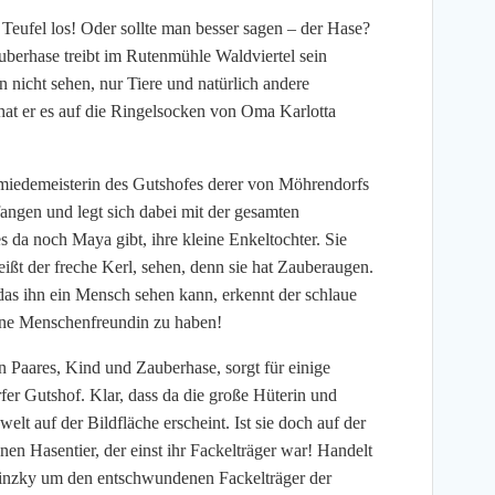
 Teufel los! Oder sollte man besser sagen – der Hase?
berhase treibt im Rutenmühle Waldviertel sein
icht sehen, nur Tiere und natürlich andere
at er es auf die Ringelsocken von Oma Karlotta
miedemeisterin des Gutshofes derer von Möhrendorfs
angen und legt sich dabei mit der gesamten
s da noch Maya gibt, ihre kleine Enkeltochter. Sie
ißt der freche Kerl, sehen, denn sie hat Zauberaugen.
das ihn ein Mensch sehen kann, erkennt der schlaue
 eine Menschenfreundin zu haben!
 Paares, Kind und Zauberhase, sorgt für einige
r Gutshof. Klar, dass da die große Hüterin und
lt auf der Bildfläche erscheint. Ist sie doch auf der
n Hasentier, der einst ihr Fackelträger war! Handelt
minzky um den entschwundenen Fackelträger der