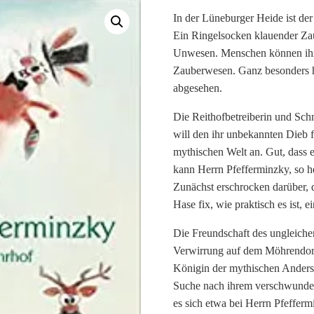
In der Lüneburger Heide ist der
Ein Ringelsocken klauender Zau
Unwesen. Menschen können ihn n
Zauberwesen. Ganz besonders h
abgesehen.
Die Reithofbetreiberin und Sch
will den ihr unbekannten Dieb f
mythischen Welt an. Gut, dass e
kann Herrn Pfefferminzky, so he
Zunächst erschrocken darüber, 
Hase fix, wie praktisch es ist,
Die Freundschaft des ungleichen
Verwirrung auf dem Möhrendorfe
Königin der mythischen Anderswe
Suche nach ihrem verschwundene
es sich etwa bei Herrn Pfeffer