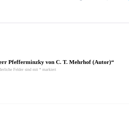
Herr Pfefferminzky von C. T. Mehrhof (Autor)“
derliche Felder sind mit
*
markiert