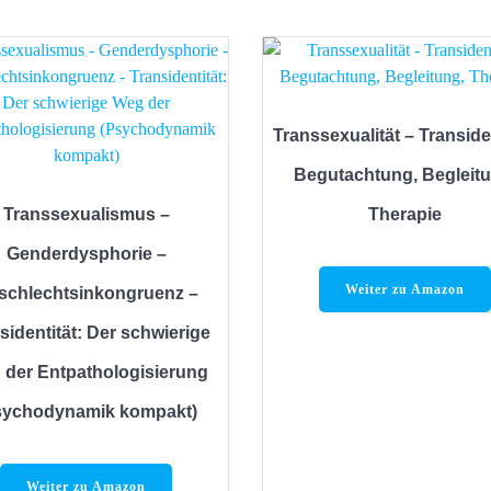
Transsexualität – Transiden
Begutachtung, Begleitu
Transsexualismus –
Therapie
Genderdysphorie –
Weiter zu Amazon
schlechtsinkongruenz –
sidentität: Der schwierige
 der Entpathologisierung
sychodynamik kompakt)
Weiter zu Amazon