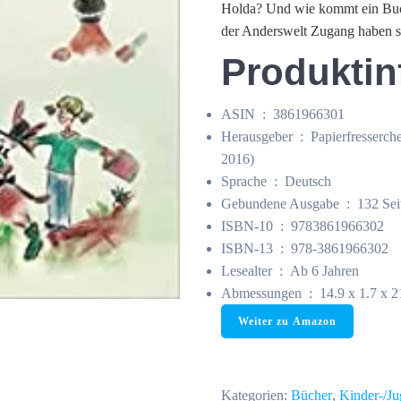
Holda? Und wie kommt ein Buch 
der Anderswelt Zugang haben s
Produktin
ASIN ‏ : ‎
3861966301
Herausgeber ‏ : ‎
Papierfresserch
2016)
Sprache ‏ : ‎
Deutsch
Gebundene Ausgabe ‏ : ‎
132 Sei
ISBN-10 ‏ : ‎
9783861966302
ISBN-13 ‏ : ‎
978-3861966302
Lesealter ‏ : ‎
Ab 6 Jahren
Abmessungen ‏ : ‎
14.9 x 1.7 x 
Weiter zu Amazon
Kategorien:
Bücher
,
Kinder-/J