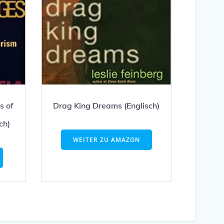
s of
Drag King Dreams (Englisch)
ch)
WEITER ZU AMAZON