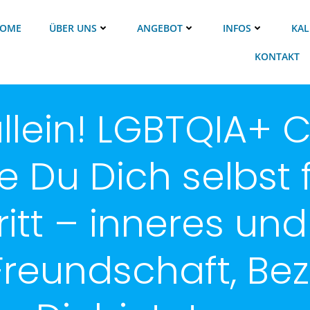
OME
ÜBER UNS
ANGEBOT
INFOS
KAL
KONTAKT
 allein! LGBTQIA
 Du Dich selbst 
hritt – inneres u
reundschaft, Be