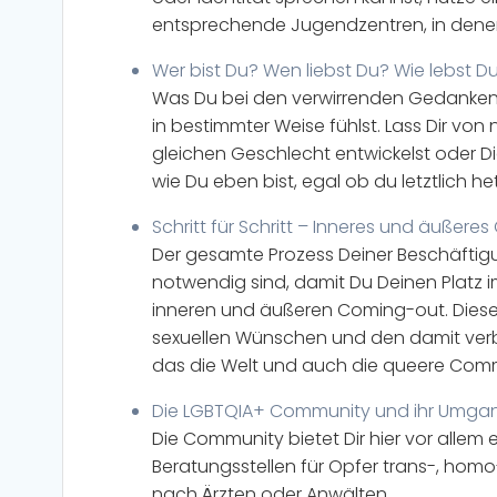
entsprechende Jugendzentren, in denen
Wer bist Du? Wen liebst Du? Wie lebst D
Was Du bei den verwirrenden Gedanken u
in bestimmter Weise fühlst. Lass Dir vo
gleichen Geschlecht entwickelst oder Di
wie Du eben bist, egal ob du letztlich he
Schritt für Schritt – Inneres und äußer
Der gesamte Prozess Deiner Beschäftigun
notwendig sind, damit Du Deinen Platz 
inneren und äußeren Coming-out. Diese 
sexuellen Wünschen und den damit verb
das die Welt und auch die queere Com
Die LGBTQIA+ Community und ihr Umgan
Die Community bietet Dir hier vor alle
Beratungsstellen für Opfer trans-, homo
nach Ärzten oder Anwälten.