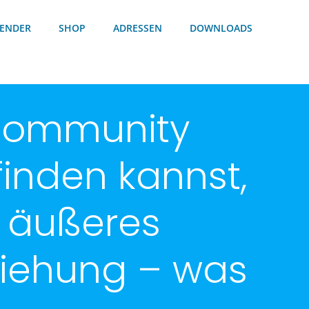
ENDER
SHOP
ADRESSEN
DOWNLOADS
+ Community
finden kannst,
nd äußeres
ziehung – was