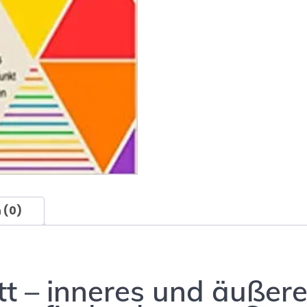
 (0)
ritt – inneres und äuße