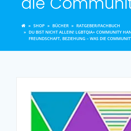
die Community
SHOP
BÜCHER
RATGEBER/FACHBUCH
DU BIST NICHT ALLEIN! LGBTQIA+ COMMUNITY HAN
REUNDSCHAFT, BEZIEHUNG – WAS DIE COMMUNITY 