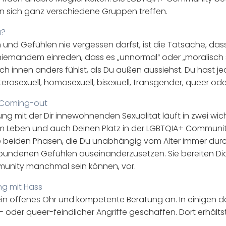
 sich ganz verschiedene Gruppen treffen.
u?
nd Gefühlen nie vergessen darfst, ist die Tatsache, dass
n niemandem einreden, dass es „unnormal“ oder „moralisch 
ch innen anders fühlst, als Du außen aussiehst. Du hast je
terosexuell, homosexuell, bisexuell, transgender, queer oder
es Coming-out
g mit der Dir innewohnenden Sexualität läuft in zwei wich
im Leben und auch Deinen Platz in der LGBTQIA+ Community
beiden Phasen, die Du unabhängig vom Alter immer durchläu
undenen Gefühlen auseinanderzusetzen. Sie bereiten Di
munity manchmal sein können, vor.
g mit Hass
m ein offenes Ohr und kompetente Beratung an. In einigen
- oder queer-feindlicher Angriffe geschaffen. Dort erhält