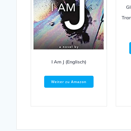
Gl
Tran
I Am J (Englisch)
Weiter zu Amazon