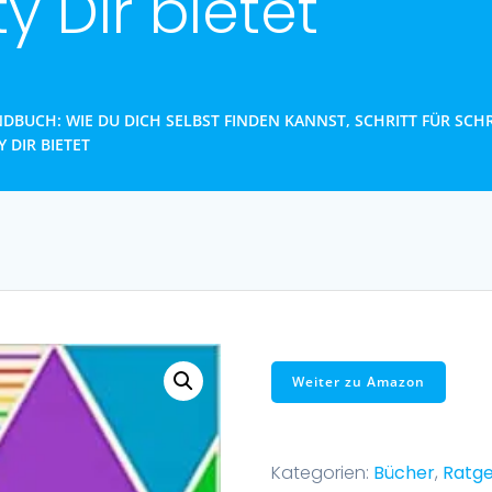
 Dir bietet
DBUCH: WIE DU DICH SELBST FINDEN KANNST, SCHRITT FÜR SCHRI
DIR BIETET
Weiter zu Amazon
Kategorien:
Bücher
,
Ratg