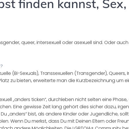
bst finden kannst, Sex,
ransgender, queer, intersexuell oder asexuell sind. Oder auch
t?
uelle (Bi-Sexuals), Transsexuellen (Transgender), Queers, I
latz zu bieten, erweiterte man die Kurzbezeichnung um ein
xuell „anders ticken“, durchleben nicht selten eine Phase, i
chen. Eine gewisse Zeit lang gehört dies sicher dazu, irge
„anders“ bist, als andere Kinder oder Jugendliche, sollte
 holen. Wenn Du merkst, dass Du mit Deinen Eltern oder Freu
einfach andere Möglichkeiten. Die LGBTQIA+ Community be