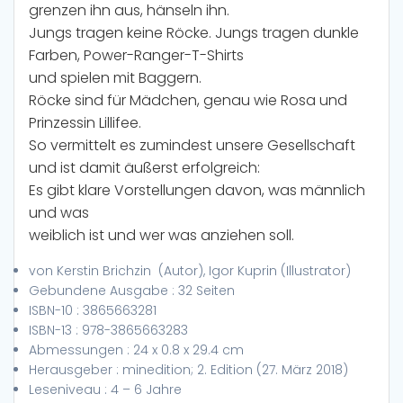
grenzen ihn aus, hänseln ihn.
Jungs tragen keine Röcke. Jungs tragen dunkle
Farben, Power-Ranger-T-Shirts
und spielen mit Baggern.
Röcke sind für Mädchen, genau wie Rosa und
Prinzessin Lillifee.
So vermittelt es zumindest unsere Gesellschaft
und ist damit äußerst erfolgreich:
Es gibt klare Vorstellungen davon, was männlich
und was
weiblich ist und wer was anziehen soll.
von
Kerstin Brichzin
(Autor),
Igor Kuprin
(Illustrator)
Gebundene Ausgabe :
32 Seiten
ISBN-10 :
3865663281
ISBN-13 :
978-3865663283
Abmessungen :
24 x 0.8 x 29.4 cm
Herausgeber :
minedition; 2. Edition (27. März 2018)
Leseniveau :
4 – 6 Jahre