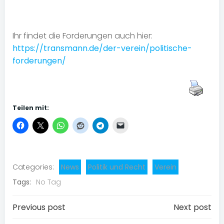
Ihr findet die Forderungen auch hier:
https://transmann.de/der-verein/politische-
forderungen/
Teilen mit:
Categories:
News
Politik und Recht
Verein
Tags:
No Tag
Post
Post
Previous post
Next post