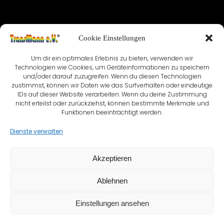
IMPRESSUM
Cookie Einstellungen
NUTZUNGSBEDINGUNGEN & DATENSCHUTZ
Um dir ein optimales Erlebnis zu bieten, verwenden wir
Technologien wie Cookies, um Geräteinformationen zu speichern
VEREINSSATZUNG
KONTAKT
und/oder darauf zuzugreifen. Wenn du diesen Technologien
zustimmst, können wir Daten wie das Surfverhalten oder eindeutige
COOKIE-RICHTLINIE (EU)
IDs auf dieser Website verarbeiten. Wenn du deine Zustimmung
nicht erteilst oder zurückziehst, können bestimmte Merkmale und
Funktionen beeinträchtigt werden.
Dienste verwalten
Akzeptieren
Ablehnen
Einstellungen ansehen
© TransMann e.V.® seit 1999 - 2026 | Created with ❤️