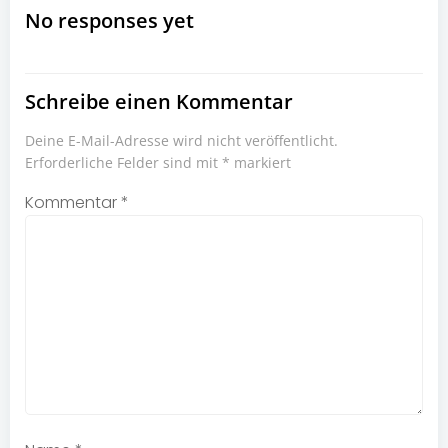
navigation
navigation
No responses yet
Schreibe einen Kommentar
Deine E-Mail-Adresse wird nicht veröffentlicht.
Erforderliche Felder sind mit
*
markiert
Kommentar
*